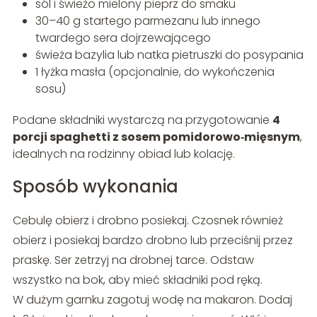
sól i świeżo mielony pieprz do smaku
30–40 g startego parmezanu lub innego
twardego sera dojrzewającego
świeża bazylia lub natka pietruszki do posypania
1 łyżka masła (opcjonalnie, do wykończenia
sosu)
Podane składniki wystarczą na przygotowanie
4
porcji spaghetti z sosem pomidorowo‑mięsnym
,
idealnych na rodzinny obiad lub kolację.
Sposób wykonania
Cebulę obierz i drobno posiekaj. Czosnek również
obierz i posiekaj bardzo drobno lub przeciśnij przez
praskę. Ser zetrzyj na drobnej tarce. Odstaw
wszystko na bok, aby mieć składniki pod ręką.
W dużym garnku zagotuj wodę na makaron. Dodaj