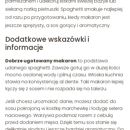
parmezanem i udekoruj listkami świeżej bazylii lub
siekaną natką pietruszki. Spaghetti smakuje najlepiej
od razu po przygotowaniu, kiedy makaron jest
jeszcze sprężysty, a sos gorący i aromatyczny.
Dodatkowe wskazówki i
informacje
Dobrze ugotowany makaron
to podstawa
udanego spaghetti. Zawsze gotuj go w dużej ilości
mocno osolonej wody i pilnuj czasu. Włoska kuchnia
stawia na konsystencję al dente. Taki makaron lepiej
łączy się z sosem i nie rozpada się na talerzu.
Jeśli chcesz urozmaicić danie, możesz dodać do
sosu pokrojoną w kostkę marchewkę i łodygę selera
naciowego. Warzywa podsmaż razem z cebulą
przed dodaniem mięsa. Dzięki temu sos stanie się
delikatnie słodszy i jeszcze bardziej aromatyczny. Do