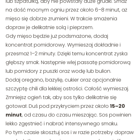
lub szpatułką, aby nie powstały duże grudki. Smaż
na dość mocnym ogniu przez około 6–8 minut, aż
mięso się dobrze zrumieni. W trakcie smażenia
dopraw je delikatnie solą i pieprzem.
Gdy mięso będzie już podsmażone, dodaj
koncentrat pomidorowy. Wymieszaj dokładnie i
przesmaż 1–2 minuty. Dzięki temu koncentrat zyska
głębszy smak. Następnie wlej passatę pomidorową
lub pomidory z puszki oraz wodę lub bulion.
Dodaj oregano, bazylię, cukier oraz opcjonalnie
szczyptę chili dla lekkiej ostrości. Całość wymieszaj.
Zmniejsz ogień tak, aby sos tylko delikatnie się
gotował. Duś pod przykryciem przez około
15–20
minut
, od czasu do czasu mieszając. Sos powinien
lekko zgęstnieć i nabrać intensywnego smaku.
Po tym czasie skosztuj sos i w razie potrzeby dopraw