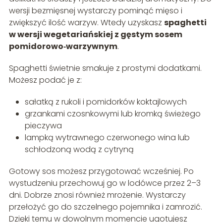
wersji bezmięsnej wystarczy pominąć mięso i
zwiększyć ilość warzyw. Wtedy uzyskasz
spaghetti
w wersji wegetariańskiej z gęstym sosem
pomidorowo‑warzywnym
.
Spaghetti świetnie smakuje z prostymi dodatkami.
Możesz podać je z:
sałatką z rukoli i pomidorków koktajlowych
grzankami czosnkowymi lub kromką świeżego
pieczywa
lampką wytrawnego czerwonego wina lub
schłodzoną wodą z cytryną
Gotowy sos możesz przygotować wcześniej. Po
wystudzeniu przechowuj go w lodówce przez 2–3
dni. Dobrze znosi również mrożenie. Wystarczy
przełożyć go do szczelnego pojemnika i zamrozić.
Dzięki temu w dowolnym momencie ugotujesz