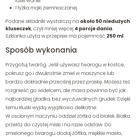
laski wanilii
1 łyżka mąki ziemniaczanej
Podane składniki wystarczą na
około 50 niedużych
kluseczek
, czyli mniej więcej
4 porcje dania
.
Szklanka użyta w przepisie ma pojemność
250 ml
.
Sposób wykonania
Przygotuj twaróg. Jeśli używasz twarogu w kostce,
pokrusz go i dwukrotnie zmiel w maszynce lub
bardzo dokładnie przeciśnij przez praskę. Możesz też
rozgnieść go widelcem, ale masa powinna być jak
najbardziej gładka, bez wyczuwalnych grudek. Dzięki
temu kluski wyjdą wyjątkowo delikatne.
W osobnym naczyniu oddziel żółtka od białek. Białka
przełóż do czystej miski i na razie odstaw. Do
zmielonego twarogu dodaj żółtka, miękkie masło,