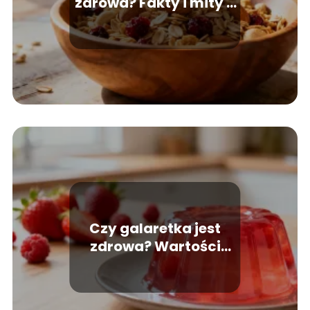
zdrowa? Fakty i mity o
popularnym śniadaniu
Czy galaretka jest
zdrowa? Wartości
odżywcze i wpływ na
organizm