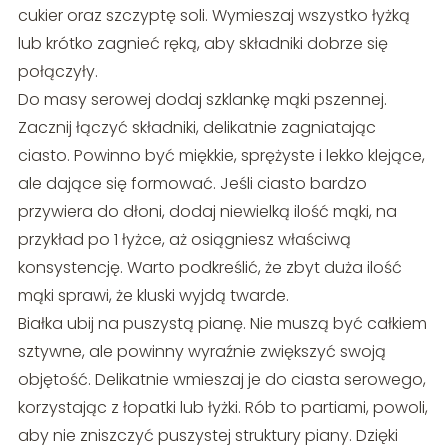
cukier oraz szczyptę soli. Wymieszaj wszystko łyżką
lub krótko zagnieć ręką, aby składniki dobrze się
połączyły.
Do masy serowej dodaj szklankę mąki pszennej.
Zacznij łączyć składniki, delikatnie zagniatając
ciasto. Powinno być miękkie, sprężyste i lekko klejące,
ale dające się formować. Jeśli ciasto bardzo
przywiera do dłoni, dodaj niewielką ilość mąki, na
przykład po 1 łyżce, aż osiągniesz właściwą
konsystencję. Warto podkreślić, że zbyt duża ilość
mąki sprawi, że kluski wyjdą twarde.
Białka ubij na puszystą pianę. Nie muszą być całkiem
sztywne, ale powinny wyraźnie zwiększyć swoją
objętość. Delikatnie wmieszaj je do ciasta serowego,
korzystając z łopatki lub łyżki. Rób to partiami, powoli,
aby nie zniszczyć puszystej struktury piany. Dzięki