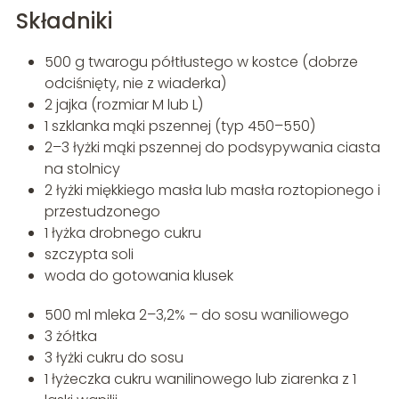
Składniki
500 g twarogu półtłustego w kostce (dobrze
odciśnięty, nie z wiaderka)
2 jajka (rozmiar M lub L)
1 szklanka mąki pszennej (typ 450–550)
2–3 łyżki mąki pszennej do podsypywania ciasta
na stolnicy
2 łyżki miękkiego masła lub masła roztopionego i
przestudzonego
1 łyżka drobnego cukru
szczypta soli
woda do gotowania klusek
500 ml mleka 2–3,2% – do sosu waniliowego
3 żółtka
3 łyżki cukru do sosu
1 łyżeczka cukru wanilinowego lub ziarenka z 1