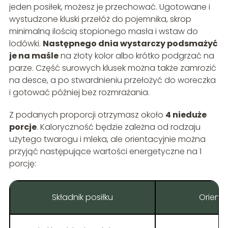
jeden posiłek, możesz je przechować. Ugotowane i
wystudzone kluski przełóż do pojemnika, skrop
minimalną ilością stopionego masła i wstaw do
lodówki.
Następnego dnia wystarczy podsmażyć
je na maśle
na złoty kolor albo krótko podgrzać na
parze. Część surowych klusek można także zamrozić
na desce, a po stwardnieniu przełożyć do woreczka
i gotować później bez rozmrażania.
Z podanych proporcji otrzymasz około
4 nieduże
porcje
. Kaloryczność będzie zależna od rodzaju
użytego twarogu i mleka, ale orientacyjnie można
przyjąć następujące wartości energetyczne na 1
porcję:
Składnik posiłku
Orient