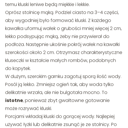
temu kluski leniwe będą miękkie i lekkie.
Oprósz stolnicę mąką. Podziel ciasto na 3–4 części,
aby wygodniej było formować kluski. Z każdego
kawałka uformuj wałek o grubości mniej więcej 2 cm,
lekko podsypując mąką, żeby nie przywierał do
podłoża. Następnie ukośnie pokrój wałek na kawałki
szerokości około 2 cm. Otrzymasz charakterystyczne
kluseczki w kształcie małych rombów, podobnych
do kopytek.
W dużym, szerokim garnku zagotuj sporą ilość wody.
Posól ją lekko. Zmniejsz ogień tak, aby woda tylko
delikatnie wrzała, ale nie bulgotała mocno. To
istotne
, ponieważ zbyt gwałtowne gotowanie
może rozrywać kluski.
Porcjami wkładaj kluski do gorącej wody. Najlepiej
używać łyżki lub delikatnie zsunąć je ze stolnicy. Po