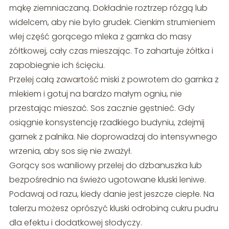
mąkę ziemniaczaną. Dokładnie roztrzep rózgą lub
widelcem, aby nie było grudek. Cienkim strumieniem
wlej część gorącego mleka z garnka do masy
żółtkowej, cały czas mieszając. To zahartuje żółtka i
zapobiegnie ich ścięciu.
Przelej całą zawartość miski z powrotem do garnka z
mlekiem i gotuj na bardzo małym ogniu, nie
przestając mieszać. Sos zacznie gęstnieć. Gdy
osiągnie konsystencję rzadkiego budyniu, zdejmij
garnek z palnika. Nie doprowadzaj do intensywnego
wrzenia, aby sos się nie zważył.
Gorący sos waniliowy przelej do dzbanuszka lub
bezpośrednio na świeżo ugotowane kluski leniwe.
Podawaj od razu, kiedy danie jest jeszcze ciepłe. Na
talerzu możesz oprószyć kluski odrobiną cukru pudru
dla efektu i dodatkowej słodyczy.