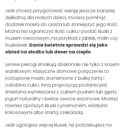
Jeśli chcesz przygotować wersję jeszcze bardziej
delikatną dla małych dzieci, możesz pominąć
dodatek masła do ciasta lub zmniejszyć jego ilość.
Można też ograniczyć ilość cukru i podać kluski z
musem owocowym, na przykład z jabłek, malin czy
truskawek.
Danie świetnie sprawdzi się jako
obiad na słodko lub deser na ciepło
.
Leniwe pierogi smakują doskonale nie tylko z sosem
waniliowym. Klasyczne domowe połączenie to
roztopione masło zrumienione z bułką tartą i
odrobina cukru. Inną propozycją podania jest
śmietana wymieszana z cukrem pudrem lub gęsty
jogurt naturalny i świeże owoce sezonowe. Możesz
również oprószyć kluski cynamonem, wiórkami
kokosowymi albo startą czekoladą.
Jeśli ugotujesz więcej klusek, niż potrzebujesz na