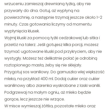
wrzuceniu zamieszaj drewnianą łyżką, aby nie
przywarły do dna. Gotuj, aż wypłyną na
powierzchnię, a następnie trzymaj jeszcze około 1–2
minuty. Czas gotowania liczymy od momentu
wypłynięcia klusek.
Wyjmij kluski za pomocą łyżki cedzakowej lub sitka i
przełóż na talerz. Jeśli gotujesz kilka porcji, możesz
trzymać ugotowane kluski pod przykryciem, aby nie
wystygły. Możesz też delikatnie polać je odrobiną
roztopionego masła, żeby się nie sklejały.
Przygotuj sos waniliowy. Do garnuszka wlej większość
mleka, na przykład 400 ml. Dodaj cukier oraz cukier
wanilinowy albo ziarenka wyskrobane z laski wanilii.
Podgrzewaj na małym ogniu, aż mleko będzie
gorące, lecz jeszcze nie wrzące.
W misce wymieszaj żółtka, pozostałe mleko oraz