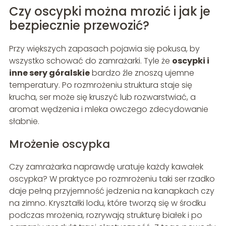
Czy oscypki można mrozić i jak je
bezpiecznie przewozić?
Przy większych zapasach pojawia się pokusa, by
wszystko schować do zamrażarki. Tyle że
oscypki i
inne sery góralskie
bardzo źle znoszą ujemne
temperatury. Po rozmrożeniu struktura staje się
krucha, ser może się kruszyć lub rozwarstwiać, a
aromat wędzenia i mleka owczego zdecydowanie
słabnie.
Mrożenie oscypka
Czy zamrażarka naprawdę uratuje każdy kawałek
oscypka? W praktyce po rozmrożeniu taki ser rzadko
daje pełną przyjemność jedzenia na kanapkach czy
na zimno. Kryształki lodu, które tworzą się w środku
podczas mrożenia, rozrywają strukturę białek i po