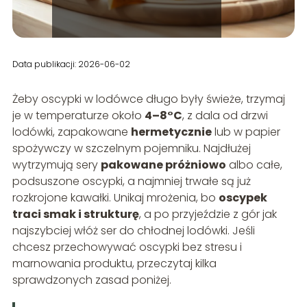
Data publikacji: 2026-06-02
Żeby oscypki w lodówce długo były świeże, trzymaj
je w temperaturze około
4–8°C
, z dala od drzwi
lodówki, zapakowane
hermetycznie
lub w papier
spożywczy w szczelnym pojemniku. Najdłużej
wytrzymują sery
pakowane próżniowo
albo całe,
podsuszone oscypki, a najmniej trwałe są już
rozkrojone kawałki. Unikaj mrożenia, bo
oscypek
traci smak i strukturę
, a po przyjeździe z gór jak
najszybciej włóż ser do chłodnej lodówki. Jeśli
chcesz przechowywać oscypki bez stresu i
marnowania produktu, przeczytaj kilka
sprawdzonych zasad poniżej.