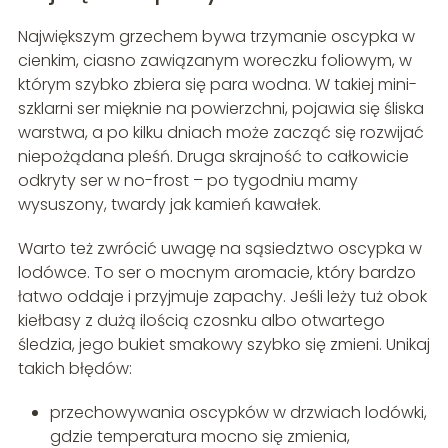
Największym grzechem bywa trzymanie oscypka w
cienkim, ciasno zawiązanym woreczku foliowym, w
którym szybko zbiera się para wodna. W takiej mini-
szklarni ser mięknie na powierzchni, pojawia się śliska
warstwa, a po kilku dniach może zacząć się rozwijać
niepożądana pleśń. Druga skrajność to całkowicie
odkryty ser w no-frost – po tygodniu mamy
wysuszony, twardy jak kamień kawałek.
Warto też zwrócić uwagę na sąsiedztwo oscypka w
lodówce. To ser o mocnym aromacie, który bardzo
łatwo oddaje i przyjmuje zapachy. Jeśli leży tuż obok
kiełbasy z dużą ilością czosnku albo otwartego
śledzia, jego bukiet smakowy szybko się zmieni. Unikaj
takich błędów:
przechowywania oscypków w drzwiach lodówki,
gdzie temperatura mocno się zmienia,