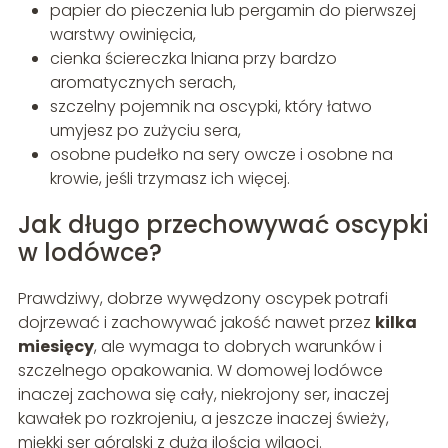
papier do pieczenia lub pergamin do pierwszej
warstwy owinięcia,
cienka ściereczka lniana przy bardzo
aromatycznych serach,
szczelny pojemnik na oscypki, który łatwo
umyjesz po zużyciu sera,
osobne pudełko na sery owcze i osobne na
krowie, jeśli trzymasz ich więcej.
Jak długo przechowywać oscypki
w lodówce?
Prawdziwy, dobrze wywędzony oscypek potrafi
dojrzewać i zachowywać jakość nawet przez
kilka
miesięcy
, ale wymaga to dobrych warunków i
szczelnego opakowania. W domowej lodówce
inaczej zachowa się cały, niekrojony ser, inaczej
kawałek po rozkrojeniu, a jeszcze inaczej świeży,
miękki ser góralski z dużą ilością wilgoci.