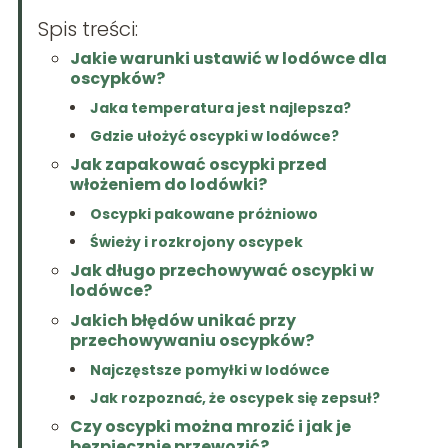
Spis treści:
Jakie warunki ustawić w lodówce dla
oscypków?
Jaka temperatura jest najlepsza?
Gdzie ułożyć oscypki w lodówce?
Jak zapakować oscypki przed
włożeniem do lodówki?
Oscypki pakowane próżniowo
Świeży i rozkrojony oscypek
Jak długo przechowywać oscypki w
lodówce?
Jakich błędów unikać przy
przechowywaniu oscypków?
Najczęstsze pomyłki w lodówce
Jak rozpoznać, że oscypek się zepsuł?
Czy oscypki można mrozić i jak je
bezpiecznie przewozić?