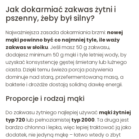
Jak dokarmiać zakwas żytni i
pszenny, żeby był silny?
Najważniejsza zasada dokarmiania brzmi:
nowej
mąki powinno być co najmniej tyle, ile waży
zakwas w słoiku
. Jeśli masz 50 g zakwasu,
dodajesz minimum 50 g mąki i tyle letniej wody, by
uzyskać konsystencję gęstej śmietany lub luźnego
ciasta. Dzięki temu świeża porcja pożywienia
dominuje nad starą, przefermentowaną masą, a
bakterie i drożdże dostają solidną dawkę energii.
Proporcje i rodzaj mąki
Do zakwasu żytniego najlepiej używać
mąki żytniej
typ 720
lub pełnoziarnistej
typ 2000
. Ta druga jest
bardzo chłonna i lepka, więc lepiej traktować ją jako
dodatek, nie jedyną mąkę – łatwo wtedy o zbyt