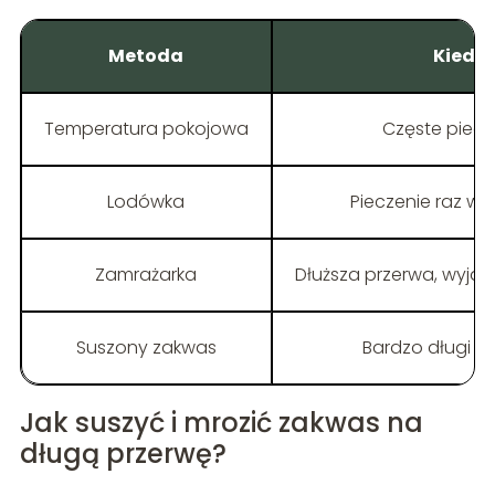
Metoda
Kiedy
Temperatura pokojowa
Częste piecze
Lodówka
Pieczenie raz w t
Zamrażarka
Dłuższa przerwa, wyjaz
Suszony zakwas
Bardzo długi z
Jak suszyć i mrozić zakwas na
długą przerwę?