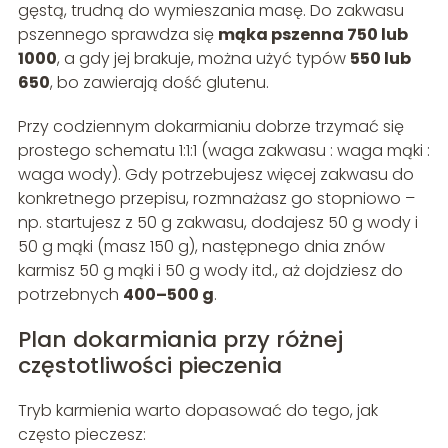
gęstą, trudną do wymieszania masę. Do zakwasu
pszennego sprawdza się
mąka pszenna 750 lub
1000
, a gdy jej brakuje, można użyć typów
550 lub
650
, bo zawierają dość glutenu.
Przy codziennym dokarmianiu dobrze trzymać się
prostego schematu 1:1:1 (waga zakwasu : waga mąki :
waga wody). Gdy potrzebujesz więcej zakwasu do
konkretnego przepisu, rozmnażasz go stopniowo –
np. startujesz z 50 g zakwasu, dodajesz 50 g wody i
50 g mąki (masz 150 g), następnego dnia znów
karmisz 50 g mąki i 50 g wody itd., aż dojdziesz do
potrzebnych
400–500 g
.
Plan dokarmiania przy różnej
częstotliwości pieczenia
Tryb karmienia warto dopasować do tego, jak
często pieczesz: