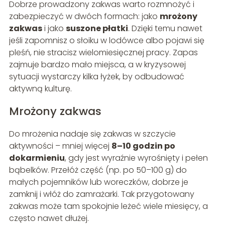
Dobrze prowadzony zakwas warto rozmnożyć i
zabezpieczyć w dwóch formach: jako
mrożony
zakwas
i jako
suszone płatki
. Dzięki temu nawet
jeśli zapomnisz o słoiku w lodówce albo pojawi się
pleśń, nie stracisz wielomiesięcznej pracy. Zapas
zajmuje bardzo mało miejsca, a w kryzysowej
sytuacji wystarczy kilka łyżek, by odbudować
aktywną kulturę.
Mrożony zakwas
Do mrożenia nadaje się zakwas w szczycie
aktywności – mniej więcej
8–10 godzin po
dokarmieniu
, gdy jest wyraźnie wyrośnięty i pełen
bąbelków. Przełóż część (np. po 50–100 g) do
małych pojemników lub woreczków, dobrze je
zamknij i włóż do zamrażarki. Tak przygotowany
zakwas może tam spokojnie leżeć wiele miesięcy, a
często nawet dłużej.