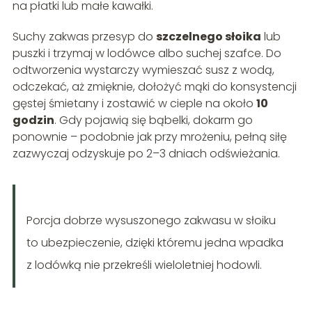
na płatki lub małe kawałki.
Suchy zakwas przesyp do
szczelnego słoika
lub
puszki i trzymaj w lodówce albo suchej szafce. Do
odtworzenia wystarczy wymieszać susz z wodą,
odczekać, aż zmięknie, dołożyć mąki do konsystencji
gęstej śmietany i zostawić w cieple na około
10
godzin
. Gdy pojawią się bąbelki, dokarm go
ponownie – podobnie jak przy mrożeniu, pełną siłę
zazwyczaj odzyskuje po 2–3 dniach odświeżania.
Porcja dobrze wysuszonego zakwasu w słoiku
to ubezpieczenie, dzięki któremu jedna wpadka
z lodówką nie przekreśli wieloletniej hodowli.