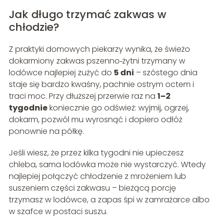
Jak długo trzymać zakwas w
chłodzie?
Z praktyki domowych piekarzy wynika, że świeżo
dokarmiony zakwas pszenno‑żytni trzymany w
lodówce najlepiej zużyć do
5 dni
– szóstego dnia
staje się bardzo kwaśny, pachnie ostrym octem i
traci moc. Przy dłuższej przerwie raz na
1–2
tygodnie
koniecznie go odśwież: wyjmij, ogrzej,
dokarm, pozwól mu wyrosnąć i dopiero odłóż
ponownie na półkę.
Jeśli wiesz, że przez kilka tygodni nie upieczesz
chleba, sama lodówka może nie wystarczyć. Wtedy
najlepiej połączyć chłodzenie z mrożeniem lub
suszeniem części zakwasu – bieżącą porcję
trzymasz w lodówce, a zapas śpi w zamrażarce albo
w szafce w postaci suszu.