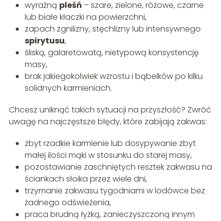
wyraźną
pleśń
– szare, zielone, różowe, czarne
lub białe kłaczki na powierzchni,
zapach zgnilizny, stęchlizny lub intensywnego
spirytusu
,
śliską, galaretowatą, nietypową konsystencję
masy,
brak jakiegokolwiek wzrostu i bąbelków po kilku
solidnych karmieniach.
Chcesz uniknąć takich sytuacji na przyszłość? Zwróć
uwagę na najczęstsze błędy, które zabijają zakwas:
zbyt rzadkie karmienie lub dosypywanie zbyt
małej ilości mąki w stosunku do starej masy,
pozostawianie zaschniętych resztek zakwasu na
ściankach słoika przez wiele dni,
trzymanie zakwasu tygodniami w lodówce bez
żadnego odświeżenia,
praca brudną łyżką, zanieczyszczoną innym