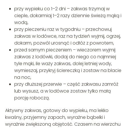
przy wypieku co 1–2 dni – zakwas trzymaj w
cieple, dokarmiaj 1–2 razy dziennie świeżą mąką i
wodą,
przy pieczeniu raz w tygodniu – przechowuj
zakwas w lodówce, raz na tydzień wyjmij, ogrzej,
dokarm, pozwól urosnąć i odłóż z powrotem,
przed samym pieczeniem – wieczorem wyjmij
zakwas z lodówki, dodaj do niego co najmniej
tyle mąki, ile waży zakwas, dolej letniej wody,
wymieszaj, przykryj ściereczką i zostaw na blacie
na noc,
przy dłuższej przerwie – część zakwasu zamróź
lub wysusz, a w lodówce zostaw tylko małą
porcję roboczą.
Aktywny zakwas, gotowy do wypieku, ma lekko
kwaśny, przyjemny zapach, wyraźne bąbelki i
wyraźnie zwiększoną objętość. Czasem na wierzchu