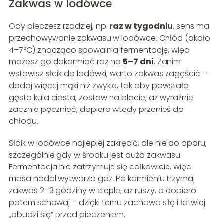
Zakwas w lodówce
Gdy pieczesz rzadziej, np.
raz w tygodniu
, sens ma
przechowywanie zakwasu w lodówce. Chłód (około
4–7°C) znacząco spowalnia fermentację, więc
możesz go dokarmiać raz na
5–7 dni
. Zanim
wstawisz słoik do lodówki, warto zakwas zagęścić –
dodaj więcej mąki niż zwykle, tak aby powstała
gęsta kula ciasta, zostaw na blacie, aż wyraźnie
zacznie pęcznieć, dopiero wtedy przenieś do
chłodu.
Słoik w lodówce najlepiej zakręcić, ale nie do oporu,
szczególnie gdy w środku jest dużo zakwasu.
Fermentacja nie zatrzymuje się całkowicie, więc
masa nadal wytwarza gaz. Po karmieniu trzymaj
zakwas 2–3 godziny w cieple, aż ruszy, a dopiero
potem schowaj – dzięki temu zachowa siłę i łatwiej
„obudzi się” przed pieczeniem.