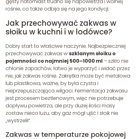
gęsty natomiast trudno się napowietrza i wolniej
rośnie, co także odbija się na jego kondycji.
Jak przechowywać zakwas w
słoiku w kuchni i w lodówce?
Dobry start to właściwe naczynie. Najbezpieczniej
przechowywać zakwas w
szklanym słoiku o
pojemności co najmniej 500–1000 ml
– szkło nie
chłonie zapachów, łatwo je wyparzyć i widać przez
nie, jak zakwas rośnie. Zakrętka może być metalowa
lub plastikowa, ważne, by była czysta i
nieprzepuszczająca wilgoci. Fermentacja zakwasu
jest procesem beztlenowym, więc nie potrzebuje
dopływu powietrza, ale przy dużej ilości masy
zostaw nieco luzu, aby gaz mógł ujść i słoik nie
„wystrzelił”.
Zakwas w temperaturze pokojowej