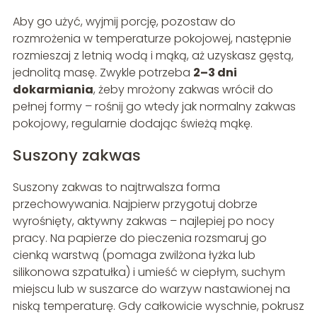
Aby go użyć, wyjmij porcję, pozostaw do
rozmrożenia w temperaturze pokojowej, następnie
rozmieszaj z letnią wodą i mąką, aż uzyskasz gęstą,
jednolitą masę. Zwykle potrzeba
2–3 dni
dokarmiania
, żeby mrożony zakwas wrócił do
pełnej formy – rośnij go wtedy jak normalny zakwas
pokojowy, regularnie dodając świeżą mąkę.
Suszony zakwas
Suszony zakwas to najtrwalsza forma
przechowywania. Najpierw przygotuj dobrze
wyrośnięty, aktywny zakwas – najlepiej po nocy
pracy. Na papierze do pieczenia rozsmaruj go
cienką warstwą (pomaga zwilżona łyżka lub
silikonowa szpatułka) i umieść w ciepłym, suchym
miejscu lub w suszarce do warzyw nastawionej na
niską temperaturę. Gdy całkowicie wyschnie, pokrusz