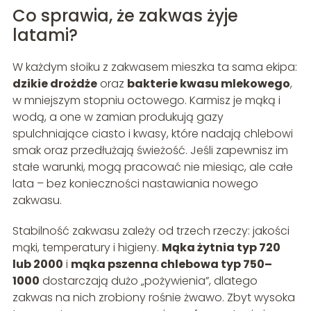
Co sprawia, że zakwas żyje
latami?
W każdym słoiku z zakwasem mieszka ta sama ekipa:
dzikie drożdże
oraz
bakterie kwasu mlekowego
,
w mniejszym stopniu octowego. Karmisz je mąką i
wodą, a one w zamian produkują gazy
spulchniające ciasto i kwasy, które nadają chlebowi
smak oraz przedłużają świeżość. Jeśli zapewnisz im
stałe warunki, mogą pracować nie miesiąc, ale całe
lata – bez konieczności nastawiania nowego
zakwasu.
Stabilność zakwasu zależy od trzech rzeczy: jakości
mąki, temperatury i higieny.
Mąka żytnia typ 720
lub 2000
i
mąka pszenna chlebowa typ 750–
1000
dostarczają dużo „pożywienia”, dlatego
zakwas na nich zrobiony rośnie żwawo. Zbyt wysoka