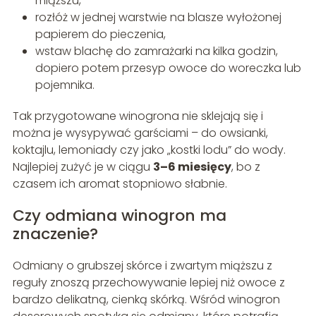
miąższu,
rozłóż w jednej warstwie na blasze wyłożonej
papierem do pieczenia,
wstaw blachę do zamrażarki na kilka godzin,
dopiero potem przesyp owoce do woreczka lub
pojemnika.
Tak przygotowane winogrona nie sklejają się i
można je wysypywać garściami – do owsianki,
koktajlu, lemoniady czy jako „kostki lodu” do wody.
Najlepiej zużyć je w ciągu
3–6 miesięcy
, bo z
czasem ich aromat stopniowo słabnie.
Czy odmiana winogron ma
znaczenie?
Odmiany o grubszej skórce i zwartym miąższu z
reguły znoszą przechowywanie lepiej niż owoce z
bardzo delikatną, cienką skórką. Wśród winogron