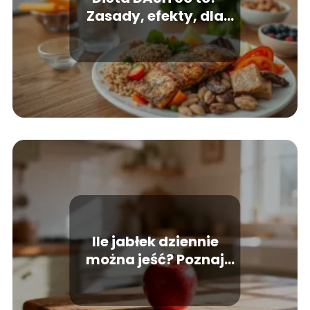
Zasady, efekty, dla
kogo najlepsza
Ile jabłek dziennie
można jeść? Poznaj
zalecenia dietetyków