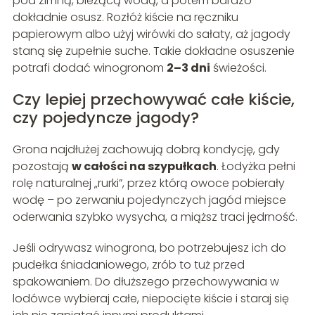
pod zimną, bieżącą wodą, a potem bardzo
dokładnie osusz. Rozłóż kiście na ręczniku
papierowym albo użyj wirówki do sałaty, aż jagody
staną się zupełnie suche. Takie dokładne osuszenie
potrafi dodać winogronom
2–3 dni
świeżości.
Czy lepiej przechowywać całe kiście,
czy pojedyncze jagody?
Grona najdłużej zachowują dobrą kondycję, gdy
pozostają
w całości na szypułkach
. Łodyżka pełni
rolę naturalnej „rurki”, przez którą owoce pobierały
wodę – po zerwaniu pojedynczych jagód miejsce
oderwania szybko wysycha, a miąższ traci jędrność.
Jeśli odrywasz winogrona, bo potrzebujesz ich do
pudełka śniadaniowego, zrób to tuż przed
spakowaniem. Do dłuższego przechowywania w
lodówce wybieraj całe, niepocięte kiście i staraj się