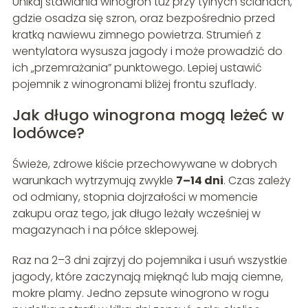
Unikaj stawiania winogron tuż przy tylnych ścianach,
gdzie osadza się szron, oraz bezpośrednio przed
kratką nawiewu zimnego powietrza. Strumień z
wentylatora wysusza jagody i może prowadzić do
ich „przemrażania” punktowego. Lepiej ustawić
pojemnik z winogronami bliżej frontu szuflady.
Jak długo winogrona mogą leżeć w
lodówce?
Świeże, zdrowe kiście przechowywane w dobrych
warunkach wytrzymują zwykle
7–14 dni
. Czas zależy
od odmiany, stopnia dojrzałości w momencie
zakupu oraz tego, jak długo leżały wcześniej w
magazynach i na półce sklepowej.
Raz na 2–3 dni zajrzyj do pojemnika i usuń wszystkie
jagody, które zaczynają mięknąć lub mają ciemne,
mokre plamy. Jedno zepsute winogrono w rogu