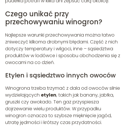
pudełka potrafi w kilka dni zepsuć całą okolicę.
Czego unikać przy
przechowywaniu winogron?
Najlepsze warunki przechowywania można łatwo
zniweczyć kilkoma drobnymi błędami. Część z nich
dotyczy temperatury i wilgoci, inne – sąsiedztwa
produktów w lodówce i sposobu obchodzenia się z
owocami na co dzień.
Etylen i sąsiedztwo innych owoców
Winogrona trzeba trzymać z dala od owoców silnie
wydzielających
etylen
, takich jak banany, jabłka,
gruszki czy awokado. Ten gaz przyspiesza
dojrzewanie wielu produktów. W przypadku
winogron oznacza to szybsze mięknięcie jagód,
utratę jędrności i krótszy czas przydatności.