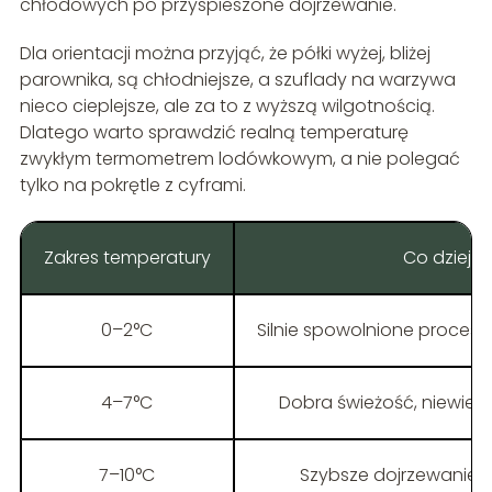
chłodowych po przyspieszone dojrzewanie.
Dla orientacji można przyjąć, że półki wyżej, bliżej
parownika, są chłodniejsze, a szuflady na warzywa
nieco cieplejsze, ale za to z wyższą wilgotnością.
Dlatego warto sprawdzić realną temperaturę
zwykłym termometrem lodówkowym, a nie polegać
tylko na pokrętle z cyframi.
Zakres temperatury
Co dzieje 
0–2°C
Silnie spowolnione procesy
4–7°C
Dobra świeżość, niewielk
7–10°C
Szybsze dojrzewanie,