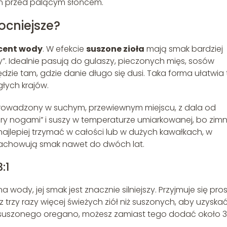
oń przed palącym słońcem.
ocniejsze?
cent wody
. W efekcie
suszone zioła
mają smak bardziej
y”. Idealnie pasują do gulaszy, pieczonych mięs, sosów
ie tam, gdzie danie długo się dusi. Taka forma ułatwia 
łych krajów.
prowadzony w suchym, przewiewnym miejscu, z dala od
góry nogami” i suszy w temperaturze umiarkowanej, bo zimn
najlepiej trzymać w całości lub w dużych kawałkach, w
 zachowują smak nawet do dwóch lat.
:1
ody, jej smak jest znacznie silniejszy. Przyjmuje się pro
z trzy razy więcej świeżych ziół niż suszonych, aby uzyska
ki suszonego oregano, możesz zamiast tego dodać około 3