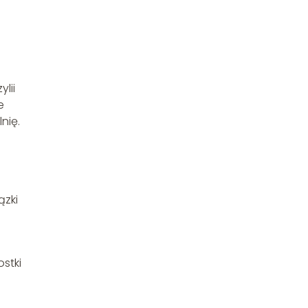
lii
e
nię.
ązki
stki