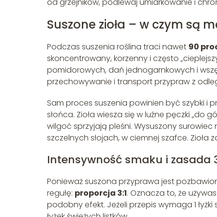
od grzejników, podlewaj umiarkowanie i chr
Suszone zioła – w czym są m
Podczas suszenia roślina traci nawet
90 pro
skoncentrowany, korzenny i często „cieplejsz
pomidorowych, dań jednogarnkowych i wszędz
przechowywanie i transport przypraw z odleg
Sam proces suszenia powinien być szybki i 
słońca. Zioła wiesza się w luźne pęczki „do 
wilgoć sprzyjają pleśni. Wysuszony surowiec 
szczelnych słojach, w ciemnej szafce. Zioła
Intensywność smaku i zasada 3
Ponieważ suszona przyprawa jest pozbawiona w
regułę:
proporcja 3:1
. Oznacza to, że używas
podobny efekt. Jeżeli przepis wymaga 1 łyż
łyżek świeżych listków.