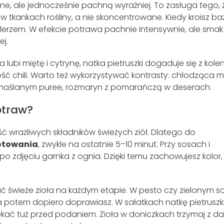
zone, ale jednocześnie pachną wyraźniej. To zasługa tego, 
 tkankach rośliny, a nie skoncentrowane. Kiedy kroisz baz
alerzem. W efekcie potrawa pachnie intensywnie, ale smak 
ej.
a lubi miętę i cytrynę, natka pietruszki dogaduje się z kole
rość chili. Warto też wykorzystywać kontrasty: chłodząca m
 maślanym puree, rozmaryn z pomarańczą w deserach.
otraw?
 wrażliwych składników świeżych ziół. Dlatego do
otowania
, zwykle na ostatnie 5–10 minut. Przy sosach i
o zdjęciu garnka z ognia. Dzięki temu zachowujesz kolor,
 świeże zioła na każdym etapie. W pesto czy zielonym so
, a potem dopiero doprawiasz. W sałatkach natkę pietruszki
osiekać tuż przed podaniem. Zioła w doniczkach trzymaj z da