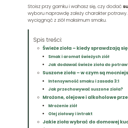
Stoisz przy garnku i wahasz się, czy dodać
su
wyboru naprawdę zależy charakter potrawy. Z t
wyciągnąć z ziół maksimum smaku.
Spis treści:
Świeże zioła – kiedy sprawdzają się
Smak i aromat świeżych ziół
Jak dodawać świeże zioła do potraw
Suszone zioła – w czym są mocniej
Intensywność smaku i zasada 3:1
Jak przechowywać suszone zioła?
Mrożone, olejowe i alkoholowe prze
Mrożenie ziół
Olej ziołowy i intrakt
Jakie zioła wybrać do domowej ku