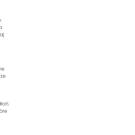
w
a
aj
ne
rze
łoń.
tóre