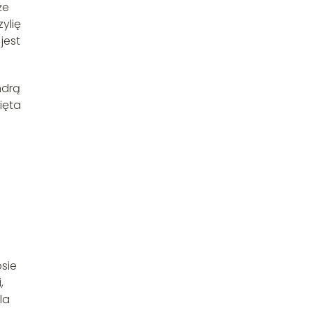
że
ylię
jest
ndrą
ięta
sie
,
la