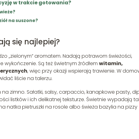
ecyzję w trakcie gotowania?
świeże?
ziół na suszone?
ją się najlepiej?
bardzo „zielonym” aromatem. Nadają potrawom świeżości,
ie wykończenie. Są też świetnym źródłem
witamin,
terycznych
, więc przy okazji wspierają trawienie. W domo
dać liście na talerzu.
a zimno. Sałatki, salsy, carpaccio, kanapkowe pasty, di
i listków i ich delikatnej teksturze. Świetnie wypadają ta
 natka pietruszki na rosole albo świeża bazylia na pizzy