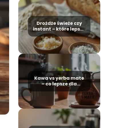
Drożdże świeże czy
instant – które lepsze
do pieczenia?
Kawa vs yerba mate
– co lepsze dla
zdrowia i energii?