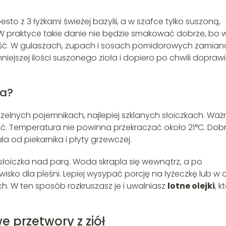
to z 3 łyżkami świeżej bazylii, a w szafce tylko suszoną,
. W praktyce takie danie nie będzie smakować dobrze, bo 
czystość. W gulaszach, zupach i sosach pomidorowych zamian
iejszej ilości suszonego zioła i dopiero po chwili doprawi
ła?
zczelnych pojemnikach, najlepiej szklanych słoiczkach. Waż
ość. Temperatura nie powinna przekraczać około 21°C. Dob
a od piekarnika i płyty grzewczej.
 słoiczka nad parą. Woda skrapla się wewnątrz, a po
ko dla pleśni. Lepiej wysypać porcję na łyżeczkę lub w d
ch. W ten sposób rozkruszasz je i uwalniasz
lotne olejki
, k
e przetwory z ziół