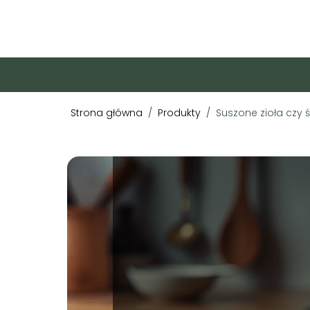
Strona główna
/
Produkty
/
Suszone zioła czy 