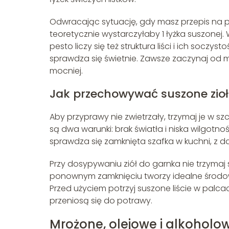
Odwracając sytuację, gdy masz przepis na pes
teoretycznie wystarczyłaby 1 łyżka suszonej
pesto liczy się też struktura liści i ich so
sprawdza się świetnie. Zawsze zaczynaj od mn
mocniej.
Jak przechowywać suszone zio
Aby przyprawy nie zwietrzały, trzymaj je w s
są dwa warunki: brak światła i niska wilgotn
sprawdza się zamknięta szafka w kuchni, z dal
Przy dosypywaniu ziół do garnka nie trzymaj
ponownym zamknięciu tworzy idealne środowis
Przed użyciem potrzyj suszone liście w palca
przeniosą się do potrawy.
Mrożone, olejowe i alkoholow