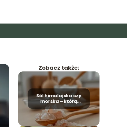
Zobacz także:
Sól himalajska czy
morska – którą
wybrać i dlaczego?