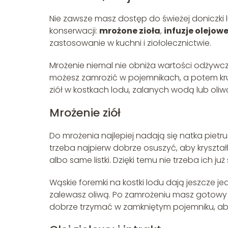
Nie zawsze masz dostęp do świeżej doniczki 
konserwacji:
mrożone zioła
,
infuzje olejow
zastosowanie w kuchni i ziołolecznictwie.
Mrożenie niemal nie obniża wartości odżywczej 
możesz zamrozić w pojemnikach, a potem kr
ziół w kostkach lodu, zalanych wodą lub oli
Mrożenie ziół
Do mrożenia najlepiej nadają się natka pietrusz
trzeba najpierw dobrze osuszyć, aby kryształki
albo same listki. Dzięki temu nie trzeba ich 
Wąskie foremki na kostki lodu dają jeszcze j
zalewasz oliwą. Po zamrożeniu masz gotowy „s
dobrze trzymać w zamkniętym pojemniku, aby