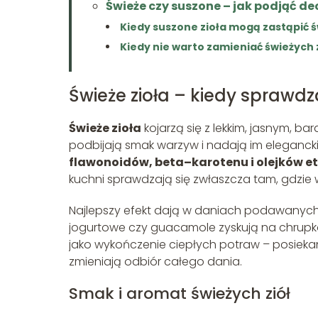
Świeże czy suszone – jak podjąć d
Kiedy suszone zioła mogą zastąpić 
Kiedy nie warto zamieniać świeżych 
Świeże zioła – kiedy sprawdza
Świeże zioła
kojarzą się z lekkim, jasnym, 
podbijają smak warzyw i nadają im eleganck
flawonoidów, beta–karotenu i olejków e
kuchni sprawdzają się zwłaszcza tam, gdzie wi
Najlepszy efekt dają w daniach podawanych n
jogurtowe czy guacamole zyskują na chrupkośc
jako wykończenie ciepłych potraw – posiekana
zmieniają odbiór całego dania.
Smak i aromat świeżych ziół