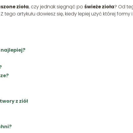
szone zioła
, czy jednak sięgnąć po
świeże zioła
? Od te
ego artykułu dowiesz się, kiedy lepiej użyć której formy i 
 najlepiej?
?
sze?
twory z ziół
chni?