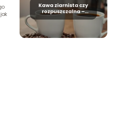
Kawa ziarnista czy
go
rozpuszczalna –
jak
którą wybrać i
dlaczego?