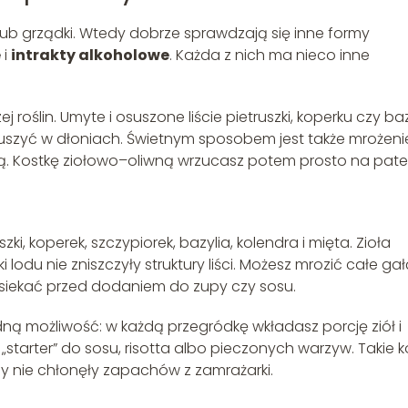
lub grządki. Wtedy dobrze sprawdzają się inne formy
e
i
intrakty alkoholowe
. Każda z nich ma nieco inne
roślin. Umyte i osuszone liście pietruszki, koperku czy bazy
uszyć w dłoniach. Świetnym sposobem jest także mrożeni
wą. Kostkę ziołowo–oliwną wrzucasz potem prosto na patel
ki, koperek, szczypiorek, bazylia, kolendra i mięta. Zioła
 lodu nie zniszczyły struktury liści. Możesz mrozić całe gał
już siekać przed dodaniem do zupy czy sosu.
edną możliwość: w każdą przegródkę wkładasz porcję ziół i
tarter” do sosu, risotta albo pieczonych warzyw. Takie ko
 nie chłonęły zapachów z zamrażarki.