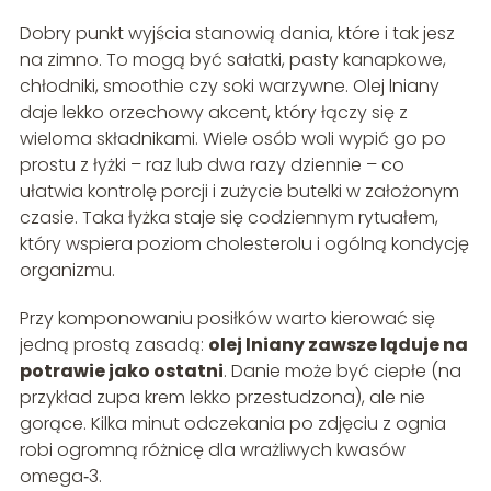
Dobry punkt wyjścia stanowią dania, które i tak jesz
na zimno. To mogą być sałatki, pasty kanapkowe,
chłodniki, smoothie czy soki warzywne. Olej lniany
daje lekko orzechowy akcent, który łączy się z
wieloma składnikami. Wiele osób woli wypić go po
prostu z łyżki – raz lub dwa razy dziennie – co
ułatwia kontrolę porcji i zużycie butelki w założonym
czasie. Taka łyżka staje się codziennym rytuałem,
który wspiera poziom cholesterolu i ogólną kondycję
organizmu.
Przy komponowaniu posiłków warto kierować się
jedną prostą zasadą:
olej lniany zawsze ląduje na
potrawie jako ostatni
. Danie może być ciepłe (na
przykład zupa krem lekko przestudzona), ale nie
gorące. Kilka minut odczekania po zdjęciu z ognia
robi ogromną różnicę dla wrażliwych kwasów
omega‑3.