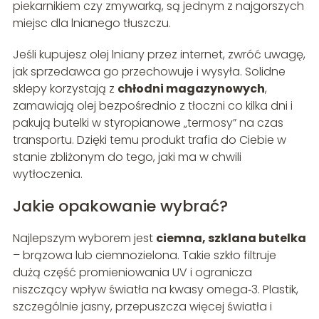
piekarnikiem czy zmywarką, są jednym z najgorszych
miejsc dla lnianego tłuszczu.
Jeśli kupujesz olej lniany przez internet, zwróć uwagę,
jak sprzedawca go przechowuje i wysyła. Solidne
sklepy korzystają z
chłodni magazynowych
,
zamawiają olej bezpośrednio z tłoczni co kilka dni i
pakują butelki w styropianowe „termosy” na czas
transportu. Dzięki temu produkt trafia do Ciebie w
stanie zbliżonym do tego, jaki ma w chwili
wytłoczenia.
Jakie opakowanie wybrać?
Najlepszym wyborem jest
ciemna, szklana butelka
– brązowa lub ciemnozielona. Takie szkło filtruje
dużą część promieniowania UV i ogranicza
niszczący wpływ światła na kwasy omega‑3. Plastik,
szczególnie jasny, przepuszcza więcej światła i