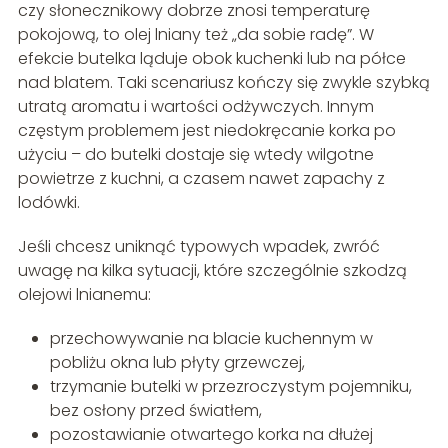
czy słonecznikowy dobrze znosi temperaturę
pokojową, to olej lniany też „da sobie radę”. W
efekcie butelka ląduje obok kuchenki lub na półce
nad blatem. Taki scenariusz kończy się zwykle szybką
utratą aromatu i wartości odżywczych. Innym
częstym problemem jest niedokręcanie korka po
użyciu – do butelki dostaje się wtedy wilgotne
powietrze z kuchni, a czasem nawet zapachy z
lodówki.
Jeśli chcesz uniknąć typowych wpadek, zwróć
uwagę na kilka sytuacji, które szczególnie szkodzą
olejowi lnianemu:
przechowywanie na blacie kuchennym w
pobliżu okna lub płyty grzewczej,
trzymanie butelki w przezroczystym pojemniku,
bez osłony przed światłem,
pozostawianie otwartego korka na dłużej