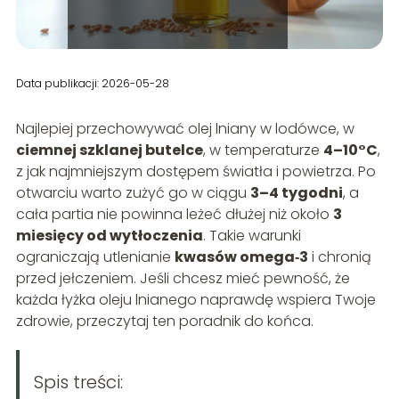
Data publikacji: 2026-05-28
Najlepiej przechowywać olej lniany w lodówce, w
ciemnej szklanej butelce
, w temperaturze
4–10°C
,
z jak najmniejszym dostępem światła i powietrza. Po
otwarciu warto zużyć go w ciągu
3–4 tygodni
, a
cała partia nie powinna leżeć dłużej niż około
3
miesięcy od wytłoczenia
. Takie warunki
ograniczają utlenianie
kwasów omega‑3
i chronią
przed jełczeniem. Jeśli chcesz mieć pewność, że
każda łyżka oleju lnianego naprawdę wspiera Twoje
zdrowie, przeczytaj ten poradnik do końca.
Spis treści: