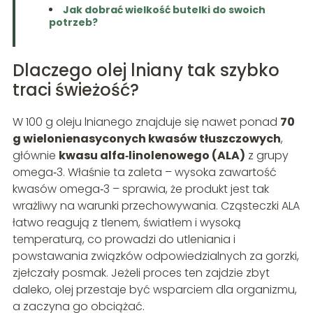
Jak dobrać wielkość butelki do swoich
potrzeb?
Dlaczego olej lniany tak szybko
traci świeżość?
W 100 g oleju lnianego znajduje się nawet ponad
70
g wielonienasyconych kwasów tłuszczowych
,
głównie
kwasu alfa‑linolenowego (ALA)
z grupy
omega‑3. Właśnie ta zaleta – wysoka zawartość
kwasów omega‑3 – sprawia, że produkt jest tak
wrażliwy na warunki przechowywania. Cząsteczki ALA
łatwo reagują z tlenem, światłem i wysoką
temperaturą, co prowadzi do utleniania i
powstawania związków odpowiedzialnych za gorzki,
zjełczały posmak. Jeżeli proces ten zajdzie zbyt
daleko, olej przestaje być wsparciem dla organizmu,
a zaczyna go obciążać.