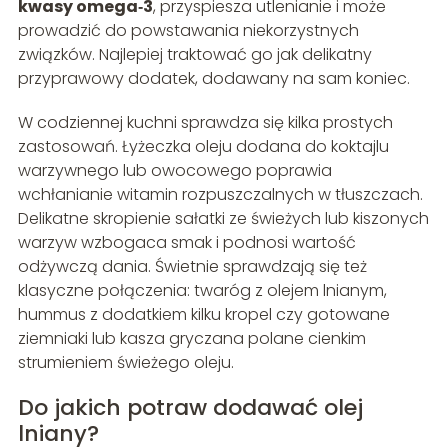
kwasy omega‑3
, przyspiesza utlenianie i może
prowadzić do powstawania niekorzystnych
związków. Najlepiej traktować go jak delikatny
przyprawowy dodatek, dodawany na sam koniec.
W codziennej kuchni sprawdza się kilka prostych
zastosowań. Łyżeczka oleju dodana do koktajlu
warzywnego lub owocowego poprawia
wchłanianie witamin rozpuszczalnych w tłuszczach.
Delikatne skropienie sałatki ze świeżych lub kiszonych
warzyw wzbogaca smak i podnosi wartość
odżywczą dania. Świetnie sprawdzają się też
klasyczne połączenia: twaróg z olejem lnianym,
hummus z dodatkiem kilku kropel czy gotowane
ziemniaki lub kasza gryczana polane cienkim
strumieniem świeżego oleju.
Do jakich potraw dodawać olej
lniany?