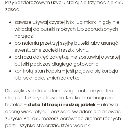
Przy każdorazowym użyciu staraj się trzymać się kilku
zasad:
zawsze używaj czystej łyżki lub miarki, nigdy nie
wkładaj do butelki mokrych lub zabrudzonych
narzędzi,
po nalaniu przetrzyj szyjkę butelki, aby usunąć
ewentualne zacieki i resztki płynu,
od razu dokręć zakrętkę, nie zostawiaj otwartej
butelki podczas długiego gotowania,
kontroluj stan kapsla – jeśli pojawia się korozja
lub pęknięcia, zmień zakrętkę.
Dla większych ilości domowego octu przydatne
staje się też etykietowanie. Krótka informacja na
butelce –
data filtracji i rodzaj jabłek
– ułatwia
ocenę wieku płynu i pozwala świadomie planować
zużycie. Po roku możesz porównać aromat różnych
partii i szybko stwierdzić, które warunki