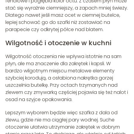
fenolowe i pogłębia kolor octu. Z czasem płyn może
stać się wyraźnie ciemniejszy, a zapach mniej świeży.
Dlatego nawet jeśli masz ocet w ciemnej butelce,
lepiej schować go do szafki niż zostawiać na
parapecie czy odkrytej półce nad blatem.
Wilgotność i otoczenie w kuchni
Wilgotność otoczenia nie wpływa istotnie na sam
płyn, ale ma znaczenie dla zakrętek i kapsli. W
bardzo wilgotnym miejscu metalowe elementy
szybciej korodują, a osłabiona nakrętka gorzej
uszczelnia butelkę. Przy octach trzymanych nad
zlewem czy zmywarką częściej pojawia się też nalot i
osad na szyjce opakowania.
Lepszym wyborem będzie więc szafka z dala od
zlewu, gdzie nie ma ciągłej pary wodnej. Suche
otoczenie ułatwia utrzymanie zakrętek w dobrym