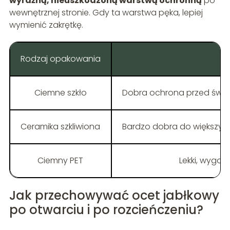
wyraźną, nieuszkodzoną warstwą ochronną
po
wewnętrznej stronie. Gdy ta warstwa pęka, lepiej
wymienić zakrętkę.
Rodzaj opakowania
Za
Ciemne szkło
Dobra ochrona przed świa
Ceramika szkliwiona
Bardzo dobra do większych 
Ciemny PET
Lekki, wygod
Jak przechowywać ocet jabłkowy
po otwarciu i po rozcieńczeniu?