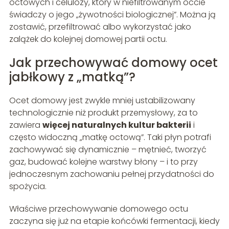
octowych i celulozy, który w niefiltrowanym occie
świadczy o jego „żywotności biologicznej”. Można ją
zostawić, przefiltrować albo wykorzystać jako
zalążek do kolejnej domowej partii octu.
Jak przechowywać domowy ocet
jabłkowy z „matką”?
Ocet domowy jest zwykle mniej ustabilizowany
technologicznie niż produkt przemysłowy, za to
zawiera
więcej naturalnych kultur bakterii
i
często widoczną „matkę octową”. Taki płyn potrafi
zachowywać się dynamicznie – mętnieć, tworzyć
gaz, budować kolejne warstwy błony – i to przy
jednoczesnym zachowaniu pełnej przydatności do
spożycia.
Właściwe przechowywanie domowego octu
zaczyna się już na etapie końcówki fermentacji, kiedy