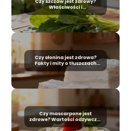
Czy szczaw jest zdrowy?
Właściwości i
przeciwwskazania
Czy słonina jest zdrowa?
Fakty i mity o tłuszczach
zwierzęcych
Czy mascarpone jest
zdrowe? Wartości odżywcze i
zastosowanie