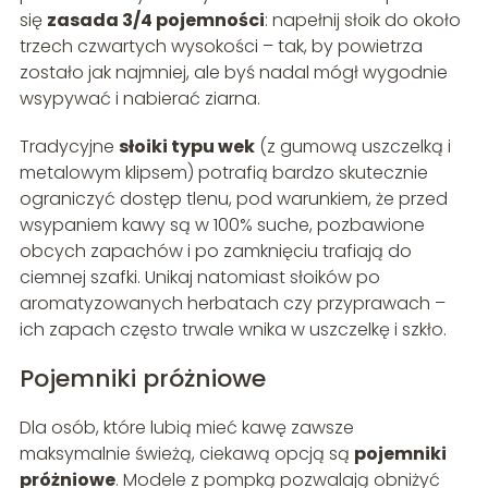
się
zasada 3/4 pojemności
: napełnij słoik do około
trzech czwartych wysokości – tak, by powietrza
zostało jak najmniej, ale byś nadal mógł wygodnie
wsypywać i nabierać ziarna.
Tradycyjne
słoiki typu wek
(z gumową uszczelką i
metalowym klipsem) potrafią bardzo skutecznie
ograniczyć dostęp tlenu, pod warunkiem, że przed
wsypaniem kawy są w 100% suche, pozbawione
obcych zapachów i po zamknięciu trafiają do
ciemnej szafki. Unikaj natomiast słoików po
aromatyzowanych herbatach czy przyprawach –
ich zapach często trwale wnika w uszczelkę i szkło.
Pojemniki próżniowe
Dla osób, które lubią mieć kawę zawsze
maksymalnie świeżą, ciekawą opcją są
pojemniki
próżniowe
. Modele z pompką pozwalają obniżyć