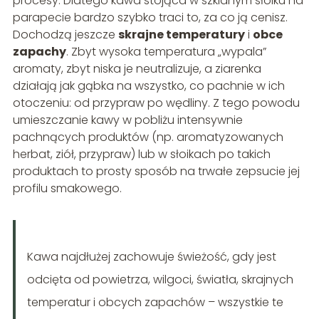
procesy. Dlatego kawa stojąca w szklanym słoiku na
parapecie bardzo szybko traci to, za co ją cenisz.
Dochodzą jeszcze
skrajne temperatury
i
obce
zapachy
. Zbyt wysoka temperatura „wypala”
aromaty, zbyt niska je neutralizuje, a ziarenka
działają jak gąbka na wszystko, co pachnie w ich
otoczeniu: od przypraw po wędliny. Z tego powodu
umieszczanie kawy w pobliżu intensywnie
pachnących produktów (np. aromatyzowanych
herbat, ziół, przypraw) lub w słoikach po takich
produktach to prosty sposób na trwałe zepsucie jej
profilu smakowego.
Kawa najdłużej zachowuje świeżość, gdy jest
odcięta od powietrza, wilgoci, światła, skrajnych
temperatur i obcych zapachów – wszystkie te