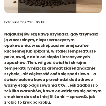
Data publikacji: 2026-06-18
Najdłużej świeżą kawę uzyskasz, gdy trzymasz
ją w
szczelnym, nieprzezroczystym
opakowaniu
, w
suchej, zacienionej szafce
kuchennej lub spiżarni
, w
stałej temperaturze
pokojowej
, z dala od ciepła i intensywnych
zapachów. Tlen, wilgoć, światło i skrajne
temperatury niszczą aromat ziaren znacznie
szybciej, niż większość osób się spodziewa – a
świeżo palona kawa przechodzi dodatkowo
ważny etap odgazowania CO₂. Jeśli zadbasz o
te kilka warunków, kawa odwdzięczy się pełnym
smakiem do ostatniej filiżanki – sprawdź, jak
zrobić to krok po kroku.