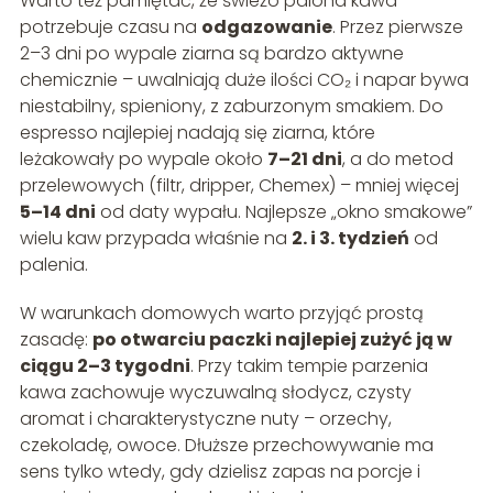
Warto też pamiętać, że świeżo palona kawa
potrzebuje czasu na
odgazowanie
. Przez pierwsze
2–3 dni po wypale ziarna są bardzo aktywne
chemicznie – uwalniają duże ilości CO₂ i napar bywa
niestabilny, spieniony, z zaburzonym smakiem. Do
espresso najlepiej nadają się ziarna, które
leżakowały po wypale około
7–21 dni
, a do metod
przelewowych (filtr, dripper, Chemex) – mniej więcej
5–14 dni
od daty wypału. Najlepsze „okno smakowe”
wielu kaw przypada właśnie na
2. i 3. tydzień
od
palenia.
W warunkach domowych warto przyjąć prostą
zasadę:
po otwarciu paczki najlepiej zużyć ją w
ciągu 2–3 tygodni
. Przy takim tempie parzenia
kawa zachowuje wyczuwalną słodycz, czysty
aromat i charakterystyczne nuty – orzechy,
czekoladę, owoce. Dłuższe przechowywanie ma
sens tylko wtedy, gdy dzielisz zapas na porcje i