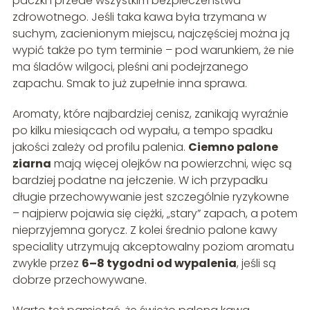
paczki i przede wszystkim bezpieczeństwa
zdrowotnego. Jeśli taka kawa była trzymana w
suchym, zacienionym miejscu, najczęściej można ją
wypić także po tym terminie – pod warunkiem, że nie
ma śladów wilgoci, pleśni ani podejrzanego
zapachu. Smak to już zupełnie inna sprawa.
Aromaty, które najbardziej cenisz, zanikają wyraźnie
po kilku miesiącach od wypału, a tempo spadku
jakości zależy od profilu palenia.
Ciemno palone
ziarna
mają więcej olejków na powierzchni, więc są
bardziej podatne na jełczenie. W ich przypadku
długie przechowywanie jest szczególnie ryzykowne
– najpierw pojawia się ciężki, „stary” zapach, a potem
nieprzyjemna gorycz. Z kolei średnio palone kawy
speciality utrzymują akceptowalny poziom aromatu
zwykle przez
6–8 tygodni od wypalenia
, jeśli są
dobrze przechowywane.