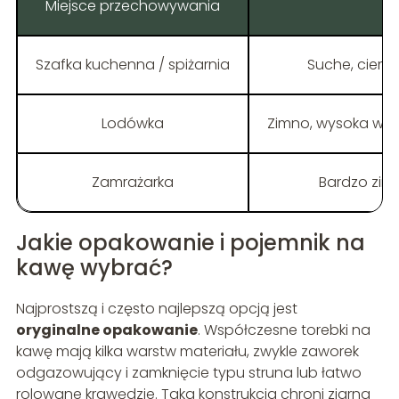
Miejsce przechowywania
W
Szafka kuchenna / spiżarnia
Suche, ciem
Lodówka
Zimno, wysoka wil
Zamrażarka
Bardzo zim
Jakie opakowanie i pojemnik na
kawę wybrać?
Najprostszą i często najlepszą opcją jest
oryginalne opakowanie
. Współczesne torebki na
kawę mają kilka warstw materiału, zwykle zaworek
odgazowujący i zamknięcie typu struna lub łatwo
rolowane krawędzie. Taka konstrukcja chroni ziarna