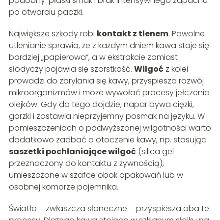
podobny: płaski smak i brak intensywnego zapachu
po otwarciu paczki.
Największe szkody robi
kontakt z tlenem
. Powolne
utlenianie sprawia, że z każdym dniem kawa staje się
bardziej „papierowa”, a w ekstrakcie zamiast
słodyczy pojawia się szorstkość.
Wilgoć
z kolei
prowadzi do zbrylania się kawy, przyspiesza rozwój
mikroorganizmów i może wywołać procesy jełczenia
olejków. Gdy do tego dojdzie, napar bywa ciężki,
gorzki i zostawia nieprzyjemny posmak na języku. W
pomieszczeniach o podwyższonej wilgotności warto
dodatkowo zadbać o otoczenie kawy, np. stosując
saszetki pochłaniające wilgoć
(silica gel
przeznaczony do kontaktu z żywnością),
umieszczone w szafce obok opakowań lub w
osobnej komorze pojemnika.
Światło – zwłaszcza słoneczne – przyspiesza oba te