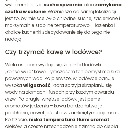
wyborem będzie
sucha spiżarnia
albo
zamykana
szafka w salonie
. Ważniejsze od samej lokalizacji
jest to, by miejsce było chłodne, suche, zacienione i
maksymalnie stabilne temperaturowo – łazienka i
okolice kuchenki zdecydowanie się do tego nie
nadają.
Czy trzymać kawę w lodówce?
Wielu osobom wydaje się, że chłód lodówki
„konserwuje” kawę. Tymczasem ten pomysł ma kilka
poważnych wad. Po pierwsze, w lodówce panuje
wysoka
wilgotność
, która sprzyja skraplaniu się
wody na ziarnach i fusach przy każdym otwarciu
drzwi. Po drugie, wnętrze lodówki jest pełne
aromatów jedzenia – kawa bardzo łatwo je
pochłania, nawet jeśli stoi w zamkniętym pojemniku.
Po trzecie,
niska temperatura tłumi aromat
olejków, a częste przechodzenie z zimna do ciepła