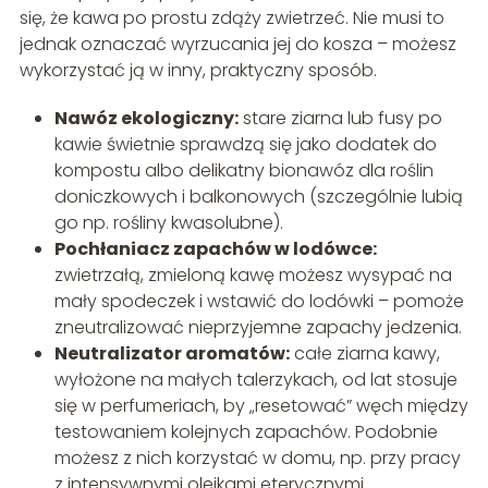
się, że kawa po prostu zdąży zwietrzeć. Nie musi to
jednak oznaczać wyrzucania jej do kosza – możesz
wykorzystać ją w inny, praktyczny sposób.
Nawóz ekologiczny:
stare ziarna lub fusy po
kawie świetnie sprawdzą się jako dodatek do
kompostu albo delikatny bionawóz dla roślin
doniczkowych i balkonowych (szczególnie lubią
go np. rośliny kwasolubne).
Pochłaniacz zapachów w lodówce:
zwietrzałą, zmieloną kawę możesz wysypać na
mały spodeczek i wstawić do lodówki – pomoże
zneutralizować nieprzyjemne zapachy jedzenia.
Neutralizator aromatów:
całe ziarna kawy,
wyłożone na małych talerzykach, od lat stosuje
się w perfumeriach, by „resetować” węch między
testowaniem kolejnych zapachów. Podobnie
możesz z nich korzystać w domu, np. przy pracy
z intensywnymi olejkami eterycznymi.