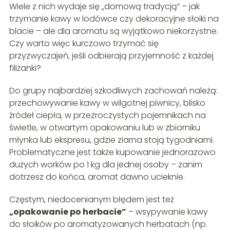
Wiele z nich wydaje się „domową tradycją” – jak
trzymanie kawy w lodówce czy dekoracyjne słoiki na
blacie – ale dla aromatu są wyjątkowo niekorzystne.
Czy warto więc kurczowo trzymać się
przyzwyczajeń, jeśli odbierają przyjemność z każdej
filiżanki?
Do grupy najbardziej szkodliwych zachowań należą:
przechowywanie kawy w wilgotnej piwnicy, blisko
źródeł ciepła, w przezroczystych pojemnikach na
świetle, w otwartym opakowaniu lub w zbiorniku
młynka lub ekspresu, gdzie ziarna stoją tygodniami.
Problematyczne jest także kupowanie jednorazowo
dużych worków po 1 kg dla jednej osoby – zanim
dotrzesz do końca, aromat dawno ucieknie.
Częstym, niedocenianym błędem jest też
„opakowanie po herbacie”
– wsypywanie kawy
do słoików po aromatyzowanych herbatach (np.