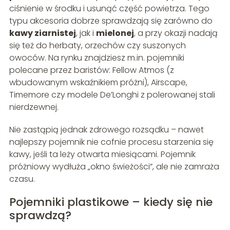
ciśnienie w środku i usunąć część powietrza. Tego
typu akcesoria dobrze sprawdzają się zarówno do
kawy ziarnistej
, jak i
mielonej
, a przy okazji nadają
się też do herbaty, orzechów czy suszonych
owoców. Na rynku znajdziesz m.in. pojemniki
polecane przez baristów: Fellow Atmos (z
wbudowanym wskaźnikiem próżni), Airscape,
Timemore czy modele De’Longhi z polerowanej stali
nierdzewnej.
Nie zastąpią jednak zdrowego rozsądku – nawet
najlepszy pojemnik nie cofnie procesu starzenia się
kawy, jeśli ta leży otwarta miesiącami. Pojemnik
próżniowy wydłuża „okno świeżości”, ale nie zamraża
czasu.
Pojemniki plastikowe – kiedy się nie
sprawdzą?