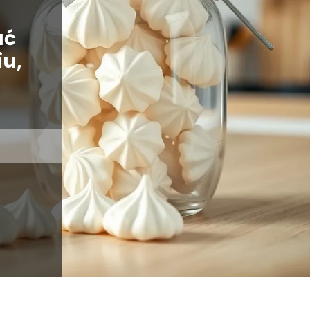
ać
iu,