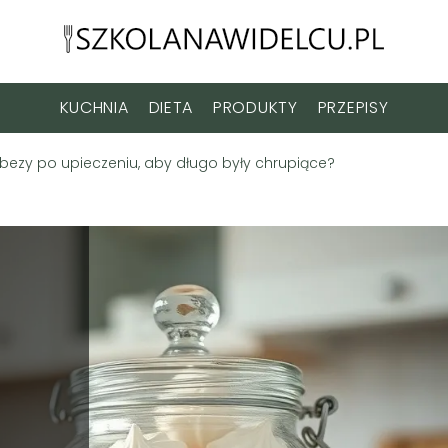
KUCHNIA
DIETA
PRODUKTY
PRZEPISY
ezy po upieczeniu, aby długo były chrupiące?