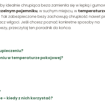
 by idealnie chrupiąca beza zamieniła się w lepką i gumo
czelnym pojemniku
, w suchym miejscu, w
temperaturz
j. Tak zabezpieczone bezy zachowują chrupkość nawet p
niacz wilgoci. Jeśli chcesz poznać konkretne sposoby na
bezy, przeczytaj ten poradnik do końca.
upieczeniu?
niu w temperaturze pokojowej?
?
 – kiedy z nich korzystać?