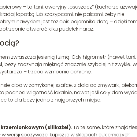
apierowy – to tani, awaryjny „osuszacz” (kucharze używaj
zekładaj łopatką lub szczypcami, nie palcami, żeby nie
obrym nawykiem jest też opis pojemnika datą – dzięki te
iepotrzebnie otwierać kilku pudełek naraz.
gocią?
em zwłaszcza jesienią i zimą. Gdy higrometr (nawet tani,
i
, bezy zaczynają mięknąć znacznie szybciej niż zwykle. W
wystarcza – trzeba wzmocnić ochronę.
nsie albo w zamykanej szafce, z dala od zmywarki, piekar
ika podnosi wilgotność lokalnie, nawet jeśli cały dom wyda
ce to dla bezy jedno z najgorszych miejsc.
 krzemionkowym (silikażel)
. To te same, które znajdzie
w wersji spożywczej kupisz je w sklepach cukierniczych.