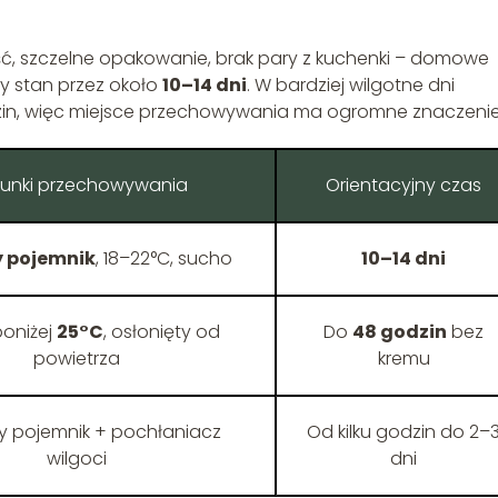
ć, szczelne opakowanie, brak pary z kuchenki – domowe
y stan przez około
10–14 dni
. W bardziej wilgotne dni
dzin, więc miejsce przechowywania ma ogromne znaczenie
unki przechowywania
Orientacyjny czas
y pojemnik
, 18–22°C, sucho
10–14 dni
oniżej
25°C
, osłonięty od
Do
48 godzin
bez
powietrza
kremu
y pojemnik + pochłaniacz
Od kilku godzin do 2–
wilgoci
dni