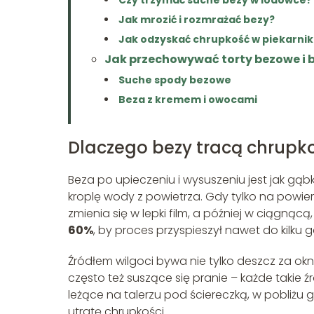
Jak mrozić i rozmrażać bezy?
Jak odzyskać chrupkość w piekarni
Jak przechowywać torty bezowe i 
Suche spody bezowe
Beza z kremem i owocami
Dlaczego bezy tracą chrupko
Beza po upieczeniu i wysuszeniu jest jak gą
kroplę wody z powietrza. Gdy tylko na powie
zmienia się w lepki film, a później w ciągn
60%
, by proces przyspieszył nawet do kilku g
Źródłem wilgoci bywa nie tylko deszcz za ok
często też suszące się pranie – każde takie ź
leżące na talerzu pod ściereczką, w pobliżu
utratę chrupkości.