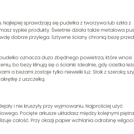
Najlepiej sprawdzają się pudełka z tworzywa lub szkła z
zymasz sypkie produkty. Świetnie działa także metalowa pu
awdę dobrze przylega. Sztywne ściany chronią bezę przed
 pudełko oznacza dużo zbędnego powietrza, które wnosi
eniu, bo bezy klinują się o ścianki. Idealnie, gdy ciastka le
i a bezami zostaje tylko niewielki luz. Słoik z szeroką szy
akrętkę z uszczelką.
lejały i nie kruszyły przy wyjmowaniu. Najprościej użyć
owego. Pocięte arkusze układasz między kolejnymi piętr
izuje całość. Przy okazji papier wchłania odrobinę wilgoci