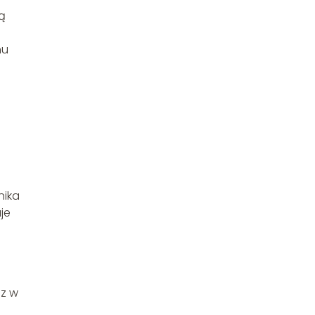
ą
mu
nika
je
sz w