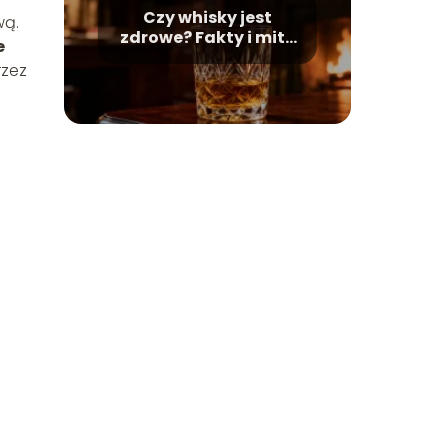
Czy whisky jest
wą.
zdrowe? Fakty i mity
e
na temat alkoholu
rzez