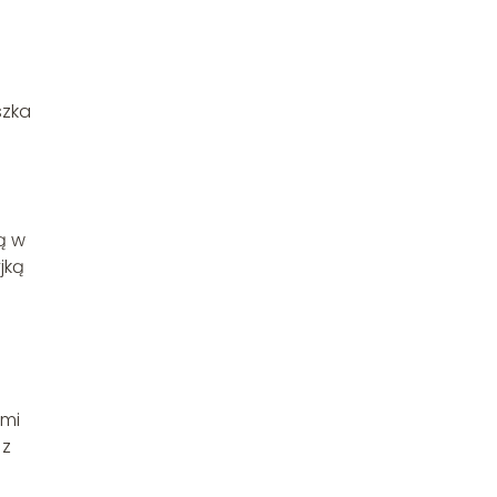
szka
żą w
jką
ami
 z