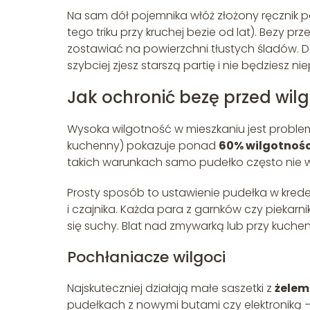
Na sam dół pojemnika włóż złożony ręcznik p
tego triku przy kruchej bezie od lat). Bezy pr
zostawiać na powierzchni tłustych śladów. D
szybciej zjesz starszą partię i nie będziesz n
Jak ochronić bezę przed wil
Wysoka wilgotność w mieszkaniu jest problem
kuchenny) pokazuje ponad
60% wilgotnośc
takich warunkach samo pudełko często nie 
Prosty sposób to ustawienie pudełka w krede
i czajnika. Każda para z garnków czy piekarn
się suchy. Blat nad zmywarką lub przy kuchen
Pochłaniacze wilgoci
Najskuteczniej działają małe saszetki z
żelem
pudełkach z nowymi butami czy elektroniką – 