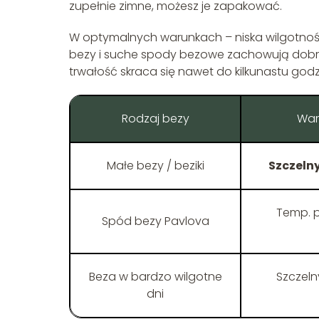
zupełnie zimne, możesz je zapakować.
W optymalnych warunkach – niska wilgotnoś
bezy i suche spody bezowe zachowują dobr
trwałość skraca się nawet do kilkunastu go
Rodzaj bezy
War
Małe bezy / beziki
Szczeln
Temp. p
Spód bezy Pavlova
Beza w bardzo wilgotne
Szczeln
dni