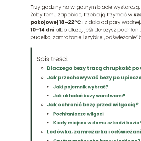
Trzy godziny na wilgotnym blacie wystarczą,
Żeby temu zapobiec, trzeba ją trzymać w
sz
pokojowej 18–22°C
i z dala od pary wodne
10–14 dni
albo dłużej, jeśli dołożysz pochła
pudełko, zamrażanie i szybkie „odświeżanie” 
Spis treści:
Dlaczego bezy tracą chrupkość po 
Jak przechowywać bezy po upiecze
Jaki pojemnik wybrać?
Jak układać bezy warstwami?
Jak ochronić bezę przed wilgocią?
Pochłaniacze wilgoci
Kiedy miejsce w domu szkodzi bezie
Lodówka, zamrażarka i odświeżanie
Czy trzymać suche bezy w lodówce?