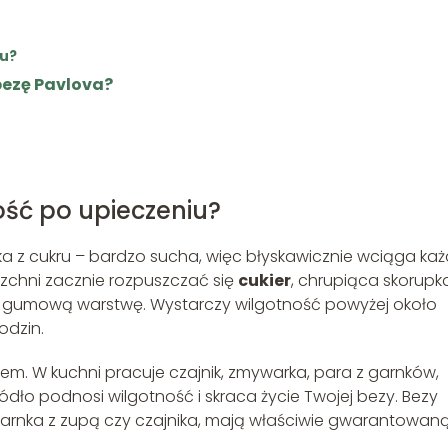
ku?
bezę Pavlova?
ść po upieczeniu?
bka z cukru – bardzo sucha, więc błyskawicznie wciąga ka
rzchni zacznie rozpuszczać się
cukier
, chrupiąca skorupk
ącą, gumową warstwę. Wystarczy wilgotność powyżej około
odzin.
nem. W kuchni pracuje czajnik, zmywarka, para z garnków,
ródło podnosi wilgotność i skraca życie Twojej bezy. Bezy
 garnka z zupą czy czajnika, mają właściwie gwarantowan