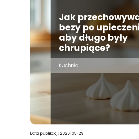
Jak przechowyw
bezy po upieczen
aby długo były
chrupiące?
Kuchnia
Data publikacji: 2026-05-29