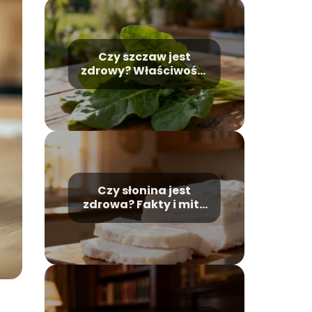
Czy szczaw jest
zdrowy? Właściwości
i przeciwwskazania
Czy słonina jest
zdrowa? Fakty i mity
o tłuszczach
zwierzęcych