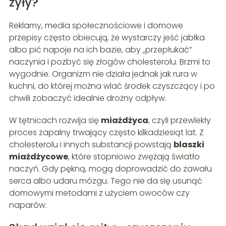
żyły?
Reklamy, media społecznościowe i domowe
przepisy często obiecują, że wystarczy jeść jabłka
albo pić napoje na ich bazie, aby „przepłukać”
naczynia i pozbyć się złogów cholesterolu. Brzmi to
wygodnie. Organizm nie działa jednak jak rura w
kuchni, do której można wlać środek czyszczący i po
chwili zobaczyć idealnie drożny odpływ.
W tętnicach rozwija się
miażdżyca
, czyli przewlekły
proces zapalny trwający często kilkadziesiąt lat. Z
cholesterolu i innych substancji powstają
blaszki
miażdżycowe
, które stopniowo zwężają światło
naczyń. Gdy pękną, mogą doprowadzić do zawału
serca albo udaru mózgu. Tego nie da się usunąć
domowymi metodami z użyciem owoców czy
naparów.