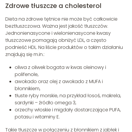
Zdrowe tłuszcze a cholesterol
Dieta na zdrowe tętnice nie może być całkowicie
beztłuszczowa. Ważna jest jakość tłuszczów.
Jednonienasycone i wielonienasycone kwasy
tłuszczowe pomagają obniżyć LDL, a często
podnieść HDL. Na liście produktów o takim działaniu
znajdują się m.in.:
oliwa z oliwek bogata w kwas oleinowy i
polifenole,
awokado oraz olej z awokado z MUFA i
błonnikiem,
tłuste ryby morskie, na przykład łosoś, makrela,
sardynki – źródło omega 3,
orzechy włoskie i migdały dostarczające PUFA,
potasu i witaminy E.
Takie tłuszcze w połączeniu z błonnikiem z jabłek i