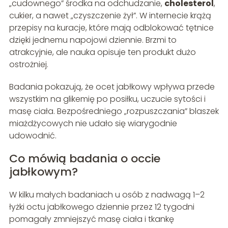
„cudownego” środka na odchudzanie,
cholesterol
,
cukier, a nawet „czyszczenie żył”. W internecie krążą
przepisy na kuracje, które mają odblokować tętnice
dzięki jednemu napojowi dziennie. Brzmi to
atrakcyjnie, ale nauka opisuje ten produkt dużo
ostrożniej.
Badania pokazują, że ocet jabłkowy wpływa przede
wszystkim na glikemię po posiłku, uczucie sytości i
masę ciała. Bezpośredniego „rozpuszczania” blaszek
miażdżycowych nie udało się wiarygodnie
udowodnić.
Co mówią badania o occie
jabłkowym?
W kilku małych badaniach u osób z nadwagą 1–2
łyżki octu jabłkowego dziennie przez 12 tygodni
pomagały zmniejszyć masę ciała i tkankę