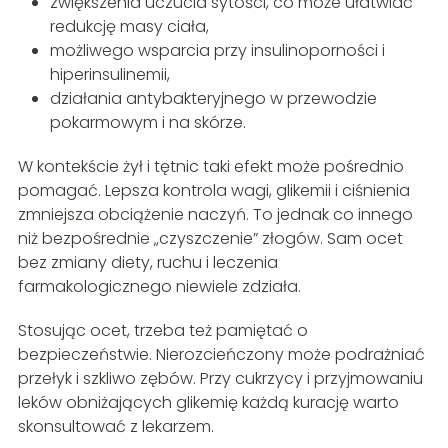
zwiększenia uczucia sytości, co może ułatwiać
redukcję masy ciała,
możliwego wsparcia przy insulinoporności i
hiperinsulinemii,
działania antybakteryjnego w przewodzie
pokarmowym i na skórze.
W kontekście żył i tętnic taki efekt może pośrednio
pomagać. Lepsza kontrola wagi, glikemii i ciśnienia
zmniejsza obciążenie naczyń. To jednak co innego
niż bezpośrednie „czyszczenie” złogów. Sam ocet
bez zmiany diety, ruchu i leczenia
farmakologicznego niewiele zdziała.
Stosując ocet, trzeba też pamiętać o
bezpieczeństwie. Nierozcieńczony może podrażniać
przełyk i szkliwo zębów. Przy cukrzycy i przyjmowaniu
leków obniżających glikemię każdą kurację warto
skonsultować z lekarzem.