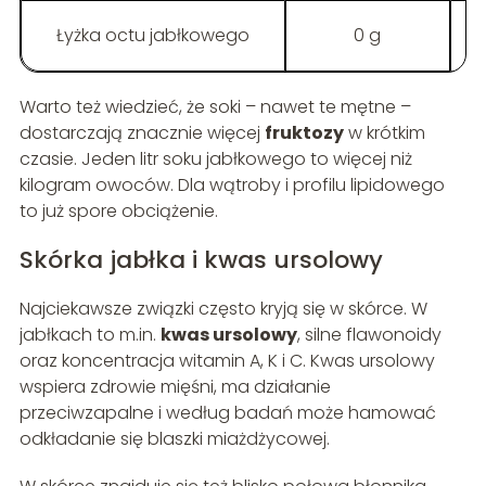
Łyżka octu jabłkowego
0 g
M
Warto też wiedzieć, że soki – nawet te mętne –
dostarczają znacznie więcej
fruktozy
w krótkim
czasie. Jeden litr soku jabłkowego to więcej niż
kilogram owoców. Dla wątroby i profilu lipidowego
to już spore obciążenie.
Skórka jabłka i kwas ursolowy
Najciekawsze związki często kryją się w skórce. W
jabłkach to m.in.
kwas ursolowy
, silne flawonoidy
oraz koncentracja witamin A, K i C. Kwas ursolowy
wspiera zdrowie mięśni, ma działanie
przeciwzapalne i według badań może hamować
odkładanie się blaszki miażdżycowej.