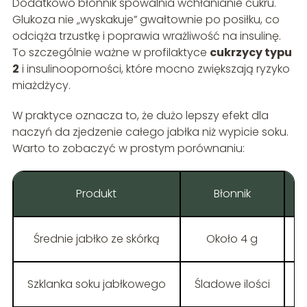
Dodatkowo błonnik spowalnia wchłanianie cukru.
Glukoza nie „wyskakuje” gwałtownie po posiłku, co
odciąża trzustkę i poprawia wrażliwość na insulinę.
To szczególnie ważne w profilaktyce
cukrzycy typu
2
i insulinooporności, które mocno zwiększają ryzyko
miażdżycy.
W praktyce oznacza to, że dużo lepszy efekt dla
naczyń da zjedzenie całego jabłka niż wypicie soku.
Warto to zobaczyć w prostym porównaniu:
Produkt
Błonnik
Średnie jabłko ze skórką
Około 4 g
Szklanka soku jabłkowego
Śladowe ilości