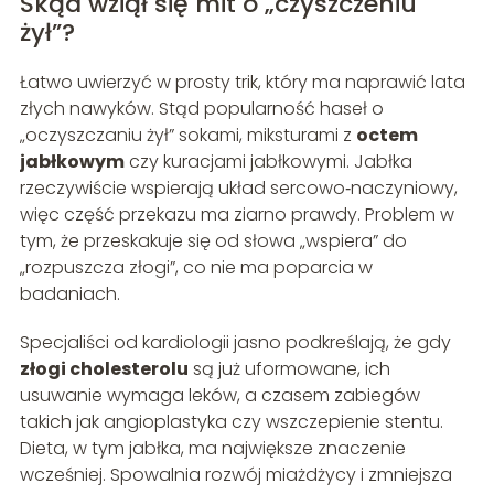
Skąd wziął się mit o „czyszczeniu
żył”?
Łatwo uwierzyć w prosty trik, który ma naprawić lata
złych nawyków. Stąd popularność haseł o
„oczyszczaniu żył” sokami, miksturami z
octem
jabłkowym
czy kuracjami jabłkowymi. Jabłka
rzeczywiście wspierają układ sercowo‑naczyniowy,
więc część przekazu ma ziarno prawdy. Problem w
tym, że przeskakuje się od słowa „wspiera” do
„rozpuszcza złogi”, co nie ma poparcia w
badaniach.
Specjaliści od kardiologii jasno podkreślają, że gdy
złogi cholesterolu
są już uformowane, ich
usuwanie wymaga leków, a czasem zabiegów
takich jak angioplastyka czy wszczepienie stentu.
Dieta, w tym jabłka, ma największe znaczenie
wcześniej. Spowalnia rozwój miażdżycy i zmniejsza