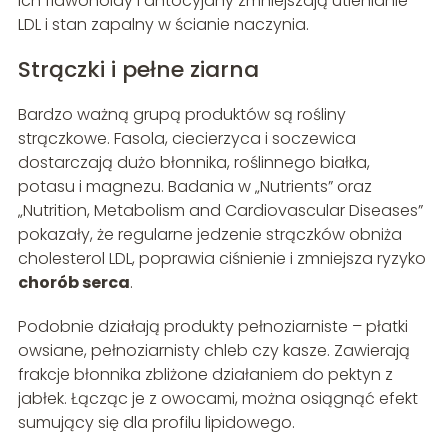
Ich flawonoidy i antocyjany zmniejszają utlenianie
LDL i stan zapalny w ścianie naczynia.
Strączki i pełne ziarna
Bardzo ważną grupą produktów są rośliny
strączkowe. Fasola, ciecierzyca i soczewica
dostarczają dużo błonnika, roślinnego białka,
potasu i magnezu. Badania w „Nutrients” oraz
„Nutrition, Metabolism and Cardiovascular Diseases”
pokazały, że regularne jedzenie strączków obniża
cholesterol LDL, poprawia ciśnienie i zmniejsza ryzyko
chorób serca
.
Podobnie działają produkty pełnoziarniste – płatki
owsiane, pełnoziarnisty chleb czy kasze. Zawierają
frakcje błonnika zbliżone działaniem do pektyn z
jabłek. Łącząc je z owocami, można osiągnąć efekt
sumujący się dla profilu lipidowego.