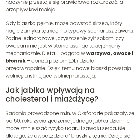
naczynie przestaje się prawidłowo rozkurczać, a
przepływ krwi maleje.
Gdy blaszka pęknie, może powstać skrzep, który
nagle zamyka tętnicę. To typowy scenariusz zawału.
Żadne jednorazowe „czyszczenie żył” sokami czy
owocami nie jest w stanie usunąć takiej zmiany
mechanicznie. Dieta – bogata w
warzywa, owoce i
błonnik
– obniża poziom LDL i działa
przeciwzapalnie. Dzięki temu nowe blaszki powstają
wolniej, a istniejące wolniej narastają.
Jak jabłka wpływają na
cholesterol i miażdżycę?
Badania prowadzone m.in. w Oksfordzie pokazały, że
po 50. roku życia zjedzenie jednego jabłka dziennie
może zmniejszać ryzyko udaru i zawału serca. Nie
dlatego, że owoc „zdziera” blaszki z tętnic. Dzieje się