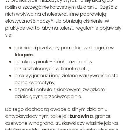
W profilaktyce miażdżycy wyróżnia się kilka grup
roślin o szczególnie korzystnym działaniu. Część z
nich wpływa na cholesterol, inne poprawiają
elastyczność naczyń lub obniżają ciśnienie. W
praktyce warto, aby na talerzu regularnie pojawiały
się:
pomidor i przetwory pomidorowe bogate w
likopen
,
buraki i szpinak – źródła azotanów
przekształcanych w tlenek azotu,
brokuły, jarmuż i inne zielone warzywa liściaste
pełne kwercetyny,
czosnek i cebula z siarkowymi związkami
działającymi przeciwzapalnie.
Do tego dochodzą owoce o silnym działaniu
antyoksydacyjnym, takie jak
żurawina
, granat,
czerwone winogrona, truskawki czy właśnie jabłka.