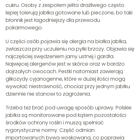
cukru. Osoby z zespołem jelita drażliwego często
lepiej tolerują jabłka gotowane lub pieczone, bo taki
błonnik jest łagodniejszy dla przewodu
pokarmowego.
U części osób pojawia się alergia na białka jabłka,
zwłaszcza przy uczuleniu na pyłki brzozy. Objawia się
najczęściej swędzeniem jamy ustnej i gardła.
Najwięcej alergenów jest w skórce oraz w bardzo
dojrzałych owocach. Pestki natomiast zawierają
glikozydy cyjanogenne, które w dużej ilości mogą
wywołać niestrawność, chociaż przy jednym jabłku
dziennie nie stanowi to zagrożenia.
Trzeba też brać pod uwagę sposób uprawy. Polskie
jabłka są monitorowane pod kątem pozostałości
środków ochrony roślin i muszą spełniać
rygorystyczne normy. Część odmian
importowanych bywa woskowana, co poprawia