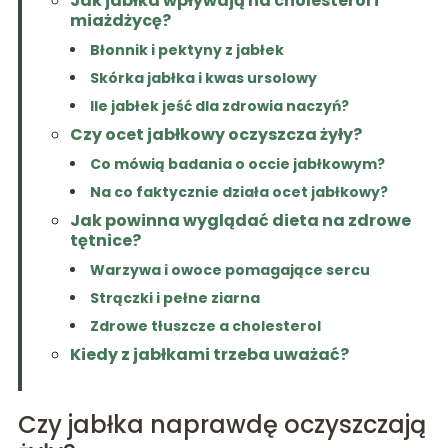
Jak jabłka wpływają na cholesterol i
miażdżycę?
Błonnik i pektyny z jabłek
Skórka jabłka i kwas ursolowy
Ile jabłek jeść dla zdrowia naczyń?
Czy ocet jabłkowy oczyszcza żyły?
Co mówią badania o occie jabłkowym?
Na co faktycznie działa ocet jabłkowy?
Jak powinna wyglądać dieta na zdrowe
tętnice?
Warzywa i owoce pomagające sercu
Strączki i pełne ziarna
Zdrowe tłuszcze a cholesterol
Kiedy z jabłkami trzeba uważać?
Czy jabłka naprawdę oczyszczają