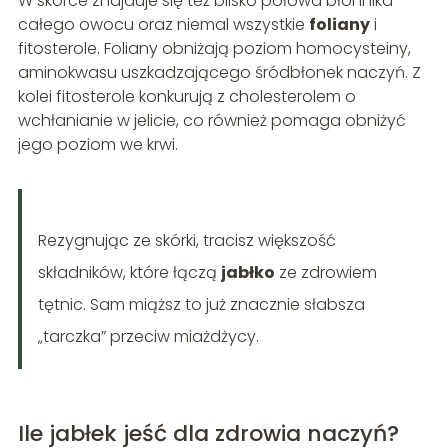
W skórce znajduje się też blisko połowa błonnika
całego owocu oraz niemal wszystkie
foliany
i
fitosterole. Foliany obniżają poziom homocysteiny,
aminokwasu uszkadzającego śródbłonek naczyń. Z
kolei fitosterole konkurują z cholesterolem o
wchłanianie w jelicie, co również pomaga obniżyć
jego poziom we krwi.
Rezygnując ze skórki, tracisz większość
składników, które łączą
jabłko
ze zdrowiem
tętnic. Sam miąższ to już znacznie słabsza
„tarczka” przeciw miażdżycy.
Ile jabłek jeść dla zdrowia naczyń?